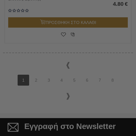
4.80
€
ΠΡΟΣΘΗΚΗ ΣΤΟ ΚΑΛΑΘΙ
1
2
3
4
5
6
7
8
Εγγραφή στο Newsletter