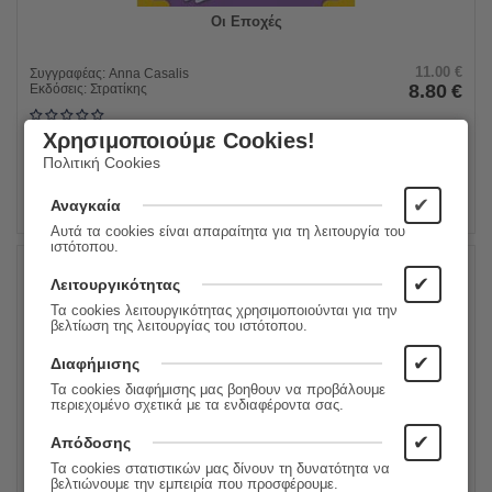
Οι Εποχές
11.00
€
Συγγραφέας:
Anna Casalis
8.80
€
Εκδόσεις:
Στρατίκης
Χρησιμοποιούμε Cookies!
ΠΡΟΣΘΗΚΗ ΣΤΟ ΚΑΛΑΘΙ
Πολιτική Cookies
✔
Αναγκαία
Αυτά τα cookies είναι απαραίτητα για τη λειτουργία του
ιστότοπου.
✔
Λειτουργικότητας
20%
Τα cookies λειτουργικότητας χρησιμοποιούνται για την
βελτίωση της λειτουργίας του ιστότοπου.
✔
Διαφήμισης
Τα cookies διαφήμισης μας βοηθουν να προβάλουμε
περιεχομένο σχετικά με τα ενδιαφέροντα σας.
✔
Απόδοσης
Τα cookies στατιστικών μας δίνουν τη δυνατότητα να
βελτιώνουμε την εμπειρία που προσφέρουμε.