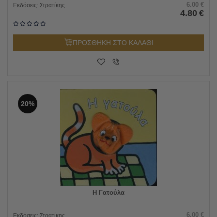
6.00
€
Εκδόσεις:
Στρατίκης
4.80
€
ΠΡΟΣΘΗΚΗ ΣΤΟ ΚΑΛΑΘΙ
20%
Η Γατούλα
6.00
€
Εκδόσεις:
Στρατίκης