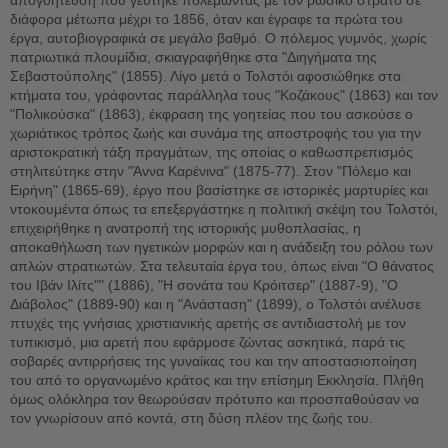
διάφορα μέτωπα μέχρι το 1856, όταν και έγραφε τα πρώτα του
έργα, αυτοβιογραφικά σε μεγάλο βαθμό. Ο πόλεμος γυμνός, χωρίς
πατριωτικά πλουμίδια, σκιαγραφήθηκε στα "Διηγήματα της
Σεβαστούπολης" (1855). Λίγο μετά ο Τολστόι αφοσιώθηκε στα
κτήματα του, γράφοντας παράλληλα τους "Κοζάκους" (1863) και τον
"Πολικούσκα" (1863), έκφραση της γοητείας που του ασκούσε ο
χωριάτικος τρόπος ζωής και συνάμα της αποστροφής του για την
αριστοκρατική τάξη πραγμάτων, της οποίας ο καθωσπρεπισμός
στηλιτεύτηκε στην "Άννα Καρένινα" (1875-77). Στον "Πόλεμο και
Ειρήνη" (1865-69), έργο που βασίστηκε σε ιστορικές μαρτυρίες και
ντοκουμέντα όπως τα επεξεργάστηκε η πολιτική σκέψη του Τολστόι,
επιχειρήθηκε η ανατροπή της ιστορικής μυθοπλασίας, η
αποκαθήλωση των ηγετικών μορφών και η ανάδειξη του ρόλου των
απλών στρατιωτών. Στα τελευταία έργα του, όπως είναι "Ο θάνατος
του Ιβάν Ιλίτς"" (1886), "Η σονάτα του Κρόιτσερ" (1887-9), "Ο
Διάβολος" (1889-90) και η "Ανάσταση" (1899), ο Τολστόι ανέλυσε
πτυχές της γνήσιας χριστιανικής αρετής σε αντιδιαστολή με τον
τυπικισμό, μια αρετή που εφάρμοσε ζώντας ασκητικά, παρά τις
σοβαρές αντιρρήσεις της γυναίκας του και την αποστασιοποίηση
του από το οργανωμένο κράτος και την επίσημη Εκκλησία. Πλήθη
όμως ολόκληρα τον θεωρούσαν πρότυπο και προσπαθούσαν να
τον γνωρίσουν από κοντά, στη δύση πλέον της ζωής του.