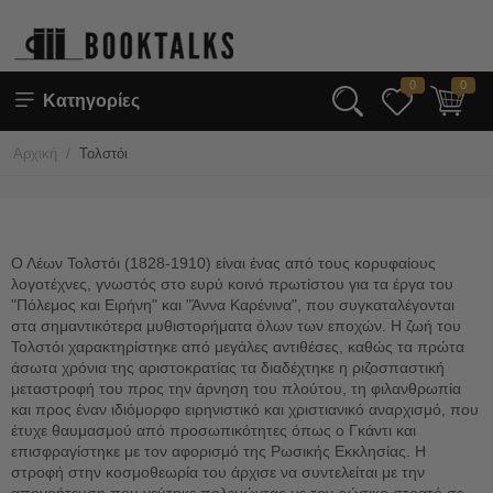
0
0
Κατηγορίες
/
Αρχική
Τολστόι
Ο Λέων Τολστόι (1828-1910) είναι ένας από τους κορυφαίους
λογοτέχνες, γνωστός στο ευρύ κοινό πρωτίστου για τα έργα του
"Πόλεμος και Ειρήνη" και "Άννα Καρένινα", που συγκαταλέγονται
στα σημαντικότερα μυθιστορήματα όλων των εποχών. Η ζωή του
Τολστόι χαρακτηρίστηκε από μεγάλες αντιθέσες, καθώς τα πρώτα
άσωτα χρόνια της αριστοκρατίας τα διαδέχτηκε η ριζοσπαστική
μεταστροφή του προς την άρνηση του πλούτου, τη φιλανθρωπία
και προς έναν ιδιόμορφο ειρηνιστικό και χριστιανικό αναρχισμό, που
έτυχε θαυμασμού από προσωπικότητες όπως ο Γκάντι και
επισφραγίστηκε με τον αφορισμό της Ρωσικής Εκκλησίας. Η
στροφή στην κοσμοθεωρία του άρχισε να συντελείται με την
απογοήτευση που γεύτηκε πολεμώντας με τον ρώσικο στρατό σε