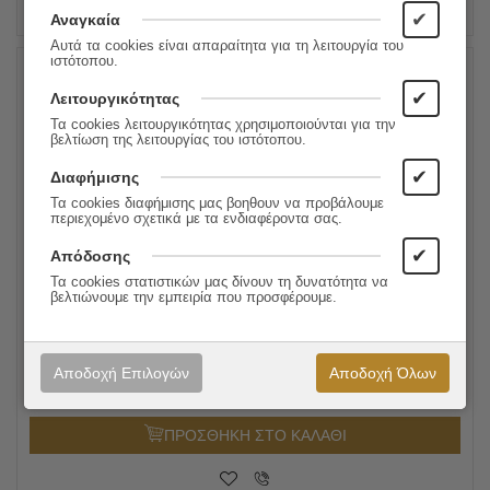
✔
Αναγκαία
Αυτά τα cookies είναι απαραίτητα για τη λειτουργία του
ιστότοπου.
✔
20%
Λειτουργικότητας
Τα cookies λειτουργικότητας χρησιμοποιούνται για την
βελτίωση της λειτουργίας του ιστότοπου.
✔
Διαφήμισης
Τα cookies διαφήμισης μας βοηθουν να προβάλουμε
περιεχομένο σχετικά με τα ενδιαφέροντα σας.
✔
Απόδοσης
Τα cookies στατιστικών μας δίνουν τη δυνατότητα να
βελτιώνουμε την εμπειρία που προσφέρουμε.
Ο Θάνατος Του Ιβάν Ίλιτς
6.36
€
Συγγραφέας:
Τολστόι
5.10
€
Εκδόσεις:
Ροές
Αποδοχή Επιλογών
Αποδοχή Όλων
ΠΡΟΣΘΗΚΗ ΣΤΟ ΚΑΛΑΘΙ