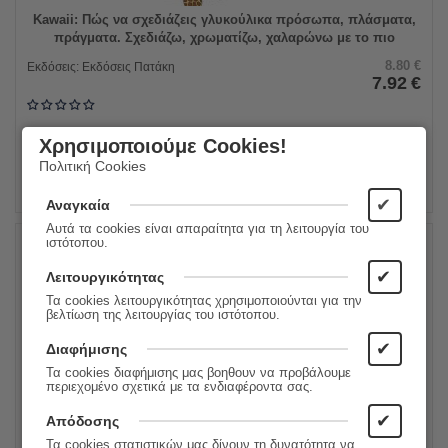
Kawaii: Πώς να σχεδιάζεις γλυκούλικα πρόσωπα, πλάσματα,
πράγματα. Σχεδιάζω, χρωματίζω, χαλαρώνω με το πιο
γλυκούλικο στιλ!
8.80
€
Εκδόσεις:
Εκδόσεις Πατάκη
7.92
€
Χρησιμοποιούμε Cookies!
ΠΡΟΣΘΗΚΗ ΣΤΟ ΚΑΛΑΘΙ
Πολιτική Cookies
✔
Αναγκαία
Αυτά τα cookies είναι απαραίτητα για τη λειτουργία του
ιστότοπου.
10%
✔
Λειτουργικότητας
Τα cookies λειτουργικότητας χρησιμοποιούνται για την
βελτίωση της λειτουργίας του ιστότοπου.
✔
Διαφήμισης
Τα cookies διαφήμισης μας βοηθουν να προβάλουμε
περιεχομένο σχετικά με τα ενδιαφέροντα σας.
✔
Απόδοσης
Τα cookies στατιστικών μας δίνουν τη δυνατότητα να