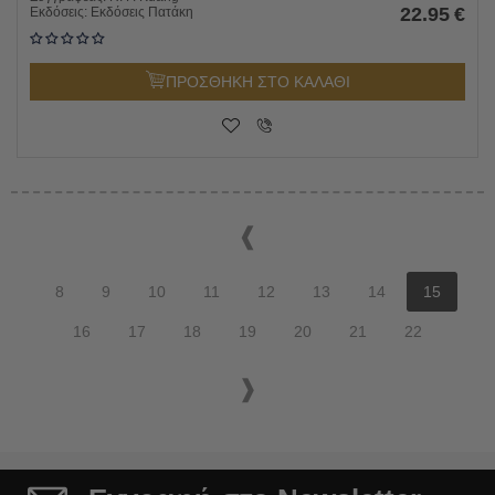
22.95
€
Εκδόσεις:
Εκδόσεις Πατάκη
ΠΡΟΣΘΗΚΗ ΣΤΟ ΚΑΛΑΘΙ
8
9
10
11
12
13
14
15
16
17
18
19
20
21
22