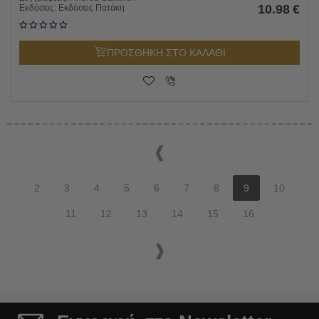
10.98
€
Εκδόσεις:
Εκδόσεις Πατάκη
ΠΡΟΣΘΗΚΗ ΣΤΟ ΚΑΛΑΘΙ
2
3
4
5
6
7
8
9
10
11
12
13
14
15
16