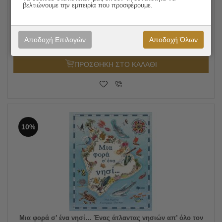
Τα βιβλία κάνουν καλό στα μωρά
βελτιώνουμε την εμπειρία που προσφέρουμε.
15.50
€
Συγγραφέας:
Marie Bonnafé
13.95
€
Εκδόσεις:
Εκδόσεις Πατάκη
Αποδοχή Επιλογών
Αποδοχή Όλων
ΠΡΟΣΘΗΚΗ ΣΤΟ ΚΑΛΑΘΙ
10%
Μια φορά σ’ ένα νησί… Ένας άτλαντας νησιών απ’ όλο τον