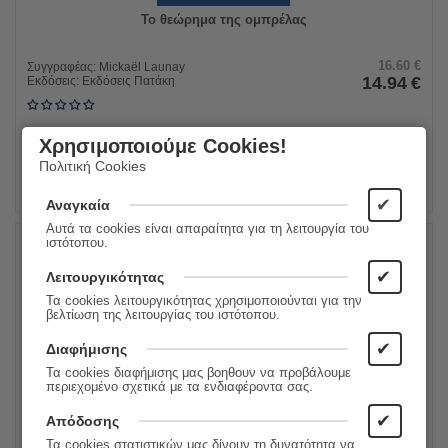
Το θεώρημα της ομπρέλας
16.60
€
Συγγραφέας:
Mickaël Launay
14.94
€
Εκδόσεις:
Εκδόσεις Πατάκη
Χρησιμοποιούμε Cookies!
ΠΡΟΣΘΗΚΗ ΣΤΟ ΚΑΛΑΘΙ
Πολιτική Cookies
✔
Αναγκαία
Αυτά τα cookies είναι απαραίτητα για τη λειτουργία του
ιστότοπου.
10%
✔
Λειτουργικότητας
Τα cookies λειτουργικότητας χρησιμοποιούνται για την
βελτίωση της λειτουργίας του ιστότοπου.
✔
Διαφήμισης
Τα cookies διαφήμισης μας βοηθουν να προβάλουμε
περιεχομένο σχετικά με τα ενδιαφέροντα σας.
✔
Απόδοσης
Τα cookies στατιστικών μας δίνουν τη δυνατότητα να