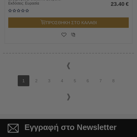
23.40
€
Εκδόσεις:
Ευρασία
ΠΡΟΣΘΗΚΗ ΣΤΟ ΚΑΛΑΘΙ
1
2
3
4
5
6
7
8
Εγγραφή στο Newsletter