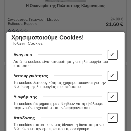
Η Οικονομία της Πολιτιστικής Κληρονομιάς
24.00
€
Συγγραφέας:
Γεώργιος Ι. Μέργος
21.60
€
Εκδόσεις:
Ευρασία
Χρησιμοποιούμε Cookies!
ΠΡΟΣΘΗΚΗ ΣΤΟ ΚΑΛΑΘΙ
Πολιτική Cookies
✔
Αναγκαία
Αυτά τα cookies είναι απαραίτητα για τη λειτουργία του
ιστότοπου.
✔
Λειτουργικότητας
10%
Τα cookies λειτουργικότητας χρησιμοποιούνται για την
βελτίωση της λειτουργίας του ιστότοπου.
✔
Διαφήμισης
Τα cookies διαφήμισης μας βοηθουν να προβάλουμε
περιεχομένο σχετικά με τα ενδιαφέροντα σας.
✔
Απόδοσης
Τα cookies στατιστικών μας δίνουν τη δυνατότητα να
βελτιώνουμε την εμπειρία που προσφέρουμε.