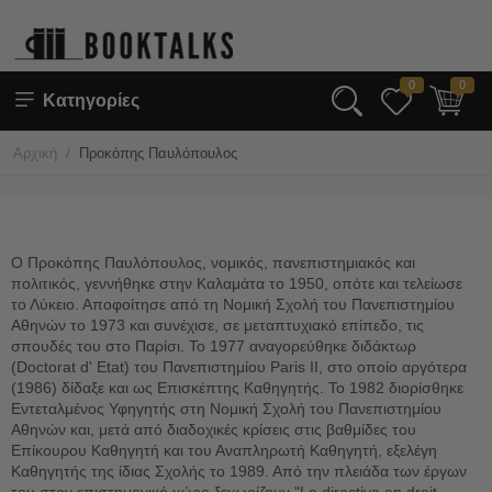
0
0
Κατηγορίες
/
Αρχική
Προκόπης Παυλόπουλος
Ο Προκόπης Παυλόπουλος, νομικός, πανεπιστημιακός και
πολιτικός, γεννήθηκε στην Καλαμάτα το 1950, οπότε και τελείωσε
το Λύκειο. Αποφοίτησε από τη Νομική Σχολή του Πανεπιστημίου
Αθηνών το 1973 και συνέχισε, σε μεταπτυχιακό επίπεδο, τις
σπουδές του στο Παρίσι. Το 1977 αναγορεύθηκε διδάκτωρ
(Doctorat d' Etat) του Πανεπιστημίου Paris II, στο οποίο αργότερα
(1986) δίδαξε και ως Επισκέπτης Καθηγητής. Το 1982 διορίσθηκε
Εντεταλμένος Υφηγητής στη Νομική Σχολή του Πανεπιστημίου
Αθηνών και, μετά από διαδοχικές κρίσεις στις βαθμίδες του
Επίκουρου Καθηγητή και του Αναπληρωτή Καθηγητή, εξελέγη
Καθηγητής της ίδιας Σχολής το 1989. Από την πλειάδα των έργων
του στον επιστημονικό χώρο ξεχωρίζουν "La directive en droit