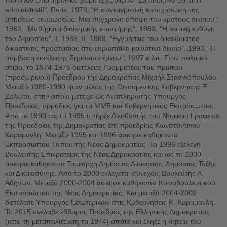
administratif", Paris, 1978, "Η συνταγματική κατοχύρωση της
αιτήσεως ακυρώσεως: Μια σύγχρονη άποψη του κράτους δικαίου",
1982, "Μαθήματα διοικητικής επιστήμης", 1983, "Η αστική ευθύνη
του Δημοσίου", Ι, 1986, ΙΙ, 1989, "Εγγυήσεις του δικαιώματος
δικαστικής προστασίας στο ευρωπαϊκό κοινοτικό δίκαιο", 1993, "Η
σύμβαση εκτέλεσης δημόσιου έργου", 1997 κ.λπ. Στον πολιτικό
στίβο, το 1974-1975 διετέλεσε Γραμματέας του πρώτου
(προσωρινού) Προέδρου της Δημοκρατίας Μιχαήλ Στασινόπουλου.
Μεταξύ 1989-1990 ήταν μέλος της Οικουμενικής Κυβέρνησης Ξ.
Ζολώτα, στην οποία μετείχε ως Αναπληρωτής Υπουργός
Προεδρίας, αρμόδιος για τα ΜΜΕ και Κυβερνητικός Εκπρόσωπος.
Από το 1990 ως το 1995 υπήρξε Διευθυντής του Νομικού Γραφείου
της Προεδρίας της Δημοκρατίας επί προεδρίας Κωνσταντίνου
Καραμανλή. Μεταξύ 1995 και 1996 άσκησε καθήκοντα
Εκπροσώπου Τύπου της Νέας Δημοκρατίας. Το 1996 εξελέγη
Βουλευτής Επικρατείας της Νέας Δημοκρατίας και ως το 2000
άσκησε καθήκοντα Τομεάρχη Δημόσιας Διοίκησης, Δημόσιας Τάξης
και Δικαιοσύνης. Από το 2000 εκλέγεται συνεχώς Βουλευτής Α΄
Αθηνών. Μεταξύ 2000-2004 άσκησε καθήκοντα Κοινοβουλευτικού
Εκπροσώπου της Νέας Δημοκρατίας. Και μεταξύ 2004-2009
διετέλεσε Υπουργός Εσωτερικών στις Κυβερνήσεις Κ. Καραμανλή.
Το 2015 ανέλαβε έβδομος Πρόεδρος της Ελληνικής Δημοκρατίας
(από τη μεταπολίτευση το 1974) οπότε και έληξε η θητεία του