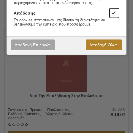
περιεχομένο σχετικά με τα ενδιαφέροντα σας.
ΠΡΟΣΘΗΚΗ ΣΤΟ ΚΑΛΑΘΙ
✔
Απόδοσης
Τα cookies στατιστικών μας δίνουν τη δυνατότητα να
βελτιώνουμε την εμπειρία που προσφέρουμε.
20%
Αποδοχή Επιλογών
Αποδοχή Όλων
Από Την Επαλήθευση Στην Επιλάθευση
10.00
€
Συγγραφέας:
Προκόπης Παυλόπουλος
8.00
€
Εκδόσεις:
Gutenberg - Γιώργος & Κώστας
Δαρδανός