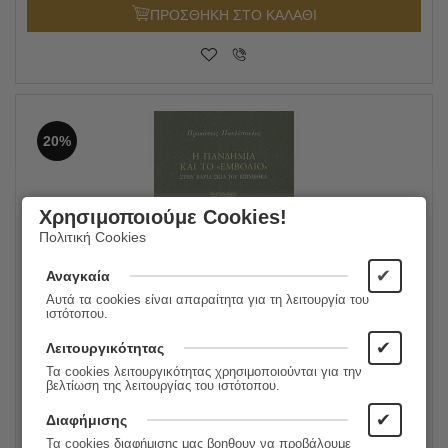
ΠΡΟΣΘΗΚΗ ΣΤΟ ΚΑΛΑΘΙ
20%
Χρησιμοποιούμε Cookies!
Πολιτική Cookies
✔
Αναγκαία
Αυτά τα cookies είναι απαραίτητα για τη λειτουργία του
ιστότοπου.
Η Πανδημία Και Το Εμβόλιο
✔
Λειτουργικότητας
10.00
€
Τα cookies λειτουργικότητας χρησιμοποιούνται για την
Συγγραφέας:
Προκόπης Παυλόπουλος
8.00
€
βελτίωση της λειτουργίας του ιστότοπου.
Εκδόσεις:
Gutenberg - Γιώργος & Κώστας
Δαρδανός
✔
Διαφήμισης
Τα cookies διαφήμισης μας βοηθουν να προβάλουμε