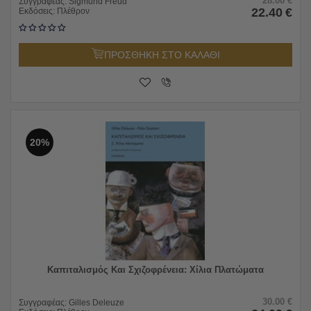
28.00
€
Συγγραφέας:
Sigmund Freud
22.40
€
Εκδόσεις:
Πλέθρον
ΠΡΟΣΘΗΚΗ ΣΤΟ ΚΑΛΑΘΙ
20%
Καπιταλισμός Και Σχιζοφρένεια: Χίλια Πλατώματα
30.00
€
Συγγραφέας:
Gilles Deleuze