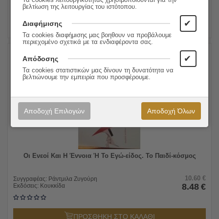
Τα cookies λειτουργικότητας χρησιμοποιούνται για την
ΠΡΟΣΘΗΚΗ ΣΤΟ ΚΑΛΑΘΙ
βελτίωση της λειτουργίας του ιστότοπου.
✔
Διαφήμισης
Τα cookies διαφήμισης μας βοηθουν να προβάλουμε
περιεχομένο σχετικά με τα ενδιαφέροντα σας.
✔
Απόδοσης
20%
Τα cookies στατιστικών μας δίνουν τη δυνατότητα να
βελτιώνουμε την εμπειρία που προσφέρουμε.
Αποδοχή Επιλογών
Αποδοχή Όλων
Οι Ενεοί Και Η Έννοια Ή Το Εγώ-είδος. Το Παιδί-κόσμος
10.60
€
Συγγραφέας:
Ράντμιλα Ζυγούρη
8.48
€
Εκδόσεις:
Κουκκίδα
ΠΡΟΣΘΗΚΗ ΣΤΟ ΚΑΛΑΘΙ