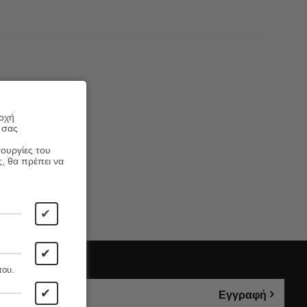
ροχή
 σας
τουργίες του
ς, θα πρέπει να
✔
✔
που.
✔
Εγγραφή