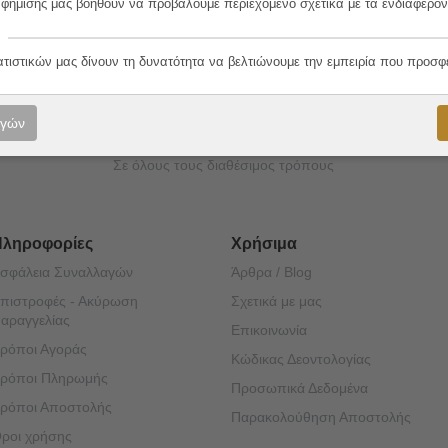
ορές μας!
αφήμισης μας βοηθουν να προβάλουμε περιεχομένο σχετικά με τα ενδιαφέρον
ατιστικών μας δίνουν τη δυνατότητα να βελτιώνουμε την εμπειρία που προσφ
ογών
Ασφάλεια Συναλλαγών
Σε όλους τους διαθέσιμος τρόπους
Πληροφορίες
Χρήσιμα
σφάλεια Συναλλαγών
Άρθρα / Blog
πιστροφές - Ακύρωση
Σχετικά με μας
αραγγελίας
Επικοινωνία
ρόποι Αγοράς
Κώδικας Δεοντολογίας
ρόποι Πληρωμής
Προσωπικά Δεδομένα
ρόποι Αποστολής
Παρακολούθηση Αποστολής
ροι χρήσης