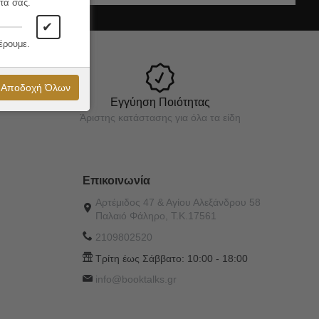
τα σας.
✔
έρουμε.
Αποδοχή Όλων
Εγγύηση Ποιότητας
Άριστης κατάστασης για όλα τα είδη
Επικοινωνία
Αρτέμιδος 47 & Αγίου Αλεξάνδρου 58
Παλαιό Φάληρο, Τ.Κ.17561
2109802520
Τρίτη έως Σάββατο:
10:00 - 18:00
info@booktalks.gr