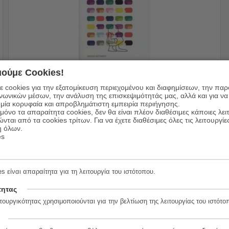
Χρωμο-τεστ
ούμε Cookies!
 cookies για την εξατομίκευση περιεχομένου και διαφημίσεων, την πα
12.00
€
Συγγραφέας:
Μαξ Λούσερ
ινωνικών μέσων, την ανάλυση της επισκεψιμότητάς μας, αλλά και για να
9.60
€
Εκδόσεις:
Εκδόσεις Καστανιώτη
μία κορυφαία και απροβλημάτιστη εμπειρία περιήγησης.
όνο τα απαραίτητα cookies, δεν θα είναι πλέον διαθέσιμες κάποιες λει
ώνται από τα cookies τρίτων. Για να έχετε διαθέσιμες όλες τις λειτουργίε
ή όλων.
ΠΡΟΣΘΗΚΗ ΣΤΟ ΚΑΛΑΘΙ
es
s είναι απαραίτητα για τη λειτουργία του ιστότοπου.
τητας
τουργικότητας χρησιμοποιούνται για την βελτίωση της λειτουργίας του ιστότο