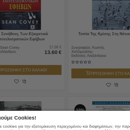
7 Συνήθειες Των Εξαιρετικά
Τοπία Της Κρίσης Στη Νότι
ποτελεσματικών Εφήβων
17.00
€
Sean Covey
Συγγραφέας:
Κωστής
13.60
€
ειδάριθμος
Χατζημιχάλης
Εκδόσεις:
Αλεξάνδρεια
ΠΡΟΣΘΗΚΗ ΣΤΟ ΚΑΛΑΘΙ
ΠΡΟΣΘΗΚΗ ΣΤΟ ΚΑ
10%
ούμε Cookies!
 cookies για την εξατομίκευση περιεχομένου και διαφημίσεων, την πα