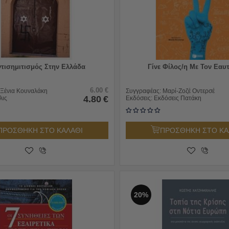
τισημιτισμός Στην Ελλάδα
Γίνε Φίλος/η Με Τον Εαυ
6.00
€
Ξένια Κουναλάκη
Συγγραφέας:
Μαρί-Ζοζέ Οντερσέ
4.80
€
λις
Εκδόσεις:
Εκδόσεις Πατάκη
ΠΡΟΣΘΗΚΗ ΣΤΟ ΚΑΛΑΘΙ
ΠΡΟΣΘΗΚΗ ΣΤΟ ΚΑ
20%