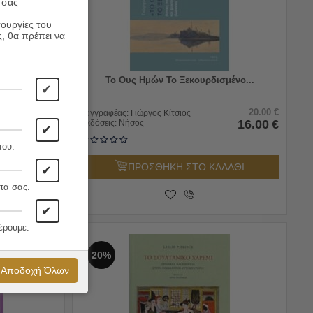
 σας
τουργίες του
ς, θα πρέπει να
Το Ους Ημών Το Ξεκουρδισμένο...
✔
10.90
€
20.00
€
Συγγραφέας:
Γιώργος Κίτσιος
9.76
€
16.00
€
Εκδόσεις:
Νήσος
✔
που.
ΛΑΘΙ
ΠΡΟΣΘΗΚΗ ΣΤΟ ΚΑΛΑΘΙ
✔
τα σας.
✔
έρουμε.
20%
Αποδοχή Όλων