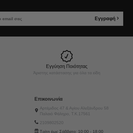
Εγγραφή
Εγγύηση Ποιότητας
Άριστης κατάστασης για όλα τα είδη
Επικοινωνία
Αρτέμιδος 47 & Αγίου Αλεξάνδρου 58
Παλαιό Φάληρο, Τ.Κ.17561
2109802520
Τρίτη έως Σάββατο:
10:00 - 18:00