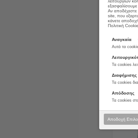
λειτουργιών κο
εξασφαλίσουμε 
Αν αποδέχεστε μ
site, που εξαρτ
κάνετε αποδοχ
Πολιτική Cooki
Η Αναγ
Αναγκαία
Αυτά τα cookie
Συγγραφέας:
Εκδόσεις:
Οξ
Λειτουργικό
Τα cookies λει
Διαφήμισης
Τα cookies δι
Απόδοσης
Τα cookies στ
20%
Αποδοχή Επιλ