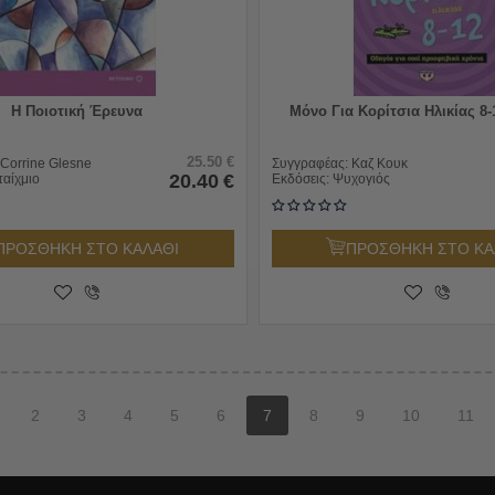
Η Ποιοτική Έρευνα
Μόνο Για Κορίτσια Ηλικίας 8
25.50
€
Corrine Glesne
Συγγραφέας:
Καζ Κουκ
20.40
€
ταίχμιο
Εκδόσεις:
Ψυχογιός
ΠΡΟΣΘΗΚΗ ΣΤΟ ΚΑΛΑΘΙ
ΠΡΟΣΘΗΚΗ ΣΤΟ ΚΑ
2
3
4
5
6
7
8
9
10
11