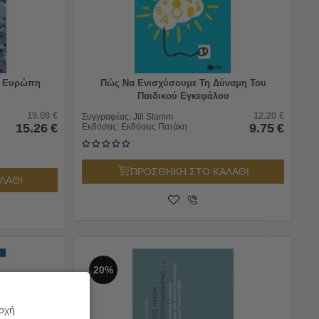
α Ευρώπη
Πώς Να Ενισχύσουμε Τη Δύναμη Του
Παιδικού Εγκεφάλου
19.08
€
12.20
€
Συγγραφέας:
Jill Stamm
15.26
€
9.75
€
Εκδόσεις:
Εκδόσεις Πατάκη
ΠΡΟΣΘΗΚΗ ΣΤΟ ΚΑΛΑΘΙ
ΛΑΘΙ
20%
ροχή