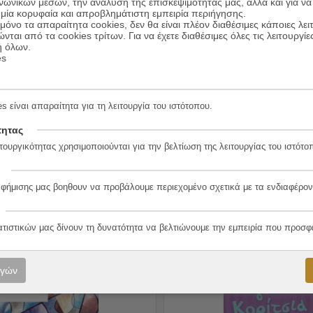
ινωνικών μέσων, την ανάλυση της επισκεψιμότητάς μας, αλλά και για να
μία κορυφαία και απροβλημάτιστη εμπειρία περιήγησης.
όνο τα απαραίτητα cookies, δεν θα είναι πλέον διαθέσιμες κάποιες λει
ώνται από τα cookies τρίτων. Για να έχετε διαθέσιμες όλες τις λειτουργίε
ή όλων.
es
νώριση Των Δικαιωμάτων Της
Υπηρετική Ηγεσία
Γυναίκας
s είναι απαραίτητα για τη λειτουργία του ιστότοπου.
7.99
€
Mary Wollstonecraft
Συγγραφέας:
Cheryl Bachelder
6.39
€
ύ
Εκδόσεις:
Κλειδάριθμος
τητας
τουργικότητας χρησιμοποιούνται για την βελτίωση της λειτουργίας του ιστότο
ΠΡΟΣΘΗΚΗ ΣΤΟ ΚΑΛΑΘΙ
ΠΡΟΣΘΗΚΗ ΣΤΟ ΚΑ
αφήμισης μας βοηθουν να προβάλουμε περιεχομένο σχετικά με τα ενδιαφέρον
ατιστικών μας δίνουν τη δυνατότητα να βελτιώνουμε την εμπειρία που προσφ
20%
ογών