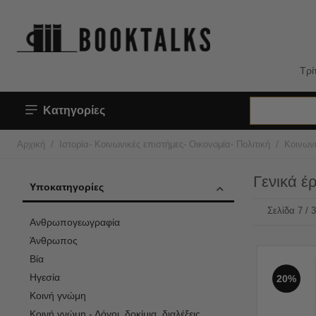
Τρί
Κατηγορίες
/
/
Αρχική
Ιστορία- Κοινωνικές επιστήμες- Οικονομία- Πολιτική
Κοινων
Γενικά έ
Υποκατηγορίες
Σελίδα 7 / 
Ανθρωπογεωγραφία
Άνθρωπος
Βία
Ηγεσία
20%
Κοινή γνώμη
Κοινή γνώμη - Λόγοι, δοκίμια, διαλέξεις