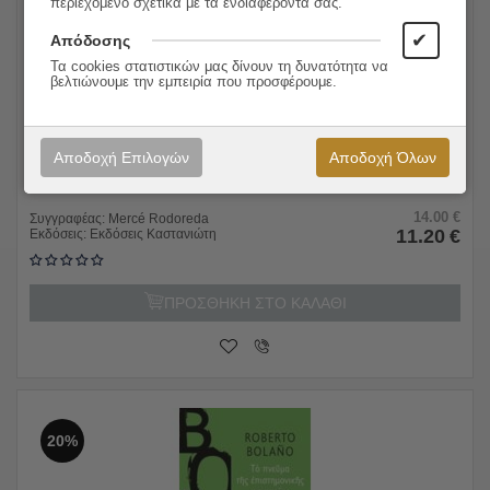
περιεχομένο σχετικά με τα ενδιαφέροντα σας.
✔
Απόδοσης
Τα cookies στατιστικών μας δίνουν τη δυνατότητα να
βελτιώνουμε την εμπειρία που προσφέρουμε.
Αποδοχή Επιλογών
Αποδοχή Όλων
Πλατεία Διαμαντιού
14.00
€
Συγγραφέας:
Mercé Rodoreda
11.20
€
Εκδόσεις:
Εκδόσεις Καστανιώτη
ΠΡΟΣΘΗΚΗ ΣΤΟ ΚΑΛΑΘΙ
20%