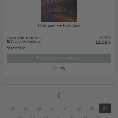
Η Κατάρα Των Παλμιζάνο
14.40
€
Συγγραφέας:
Rafel Nadal
11.52
€
Εκδόσεις:
Κλειδάριθμος
ΠΡΟΣΘΗΚΗ ΣΤΟ ΚΑΛΑΘΙ
20
21
22
23
24
25
26
27
28
29
30
31
32
33
34