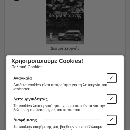
Δεσμοί Στοργής
Χρησιμοποιούμε Cookies!
10.90
€
Συγγραφέας:
Ροδρίγο Ασμπούν
8.72
€
Εκδόσεις:
Εκδόσεις Πατάκη
Πολιτική Cookies
✔
Αναγκαία
ΠΡΟΣΘΗΚΗ ΣΤΟ ΚΑΛΑΘΙ
Αυτά τα cookies είναι απαραίτητα για τη λειτουργία του
ιστότοπου.
✔
Λειτουργικότητας
Τα cookies λειτουργικότητας χρησιμοποιούνται για την
βελτίωση της λειτουργίας του ιστότοπου.
✔
Διαφήμισης
20%
Τα cookies διαφήμισης μας βοηθουν να προβάλουμε