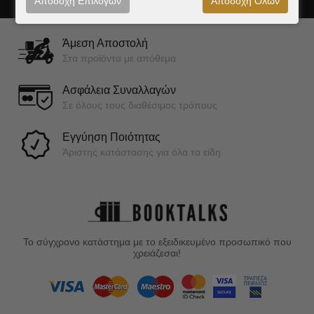
Αποδοχή Επιλογών
Αποδοχή Όλων
Άμεση Αποστολή
Στα προϊόντα με απόθεμα
Ασφάλεια Συναλλαγών
Σε όλους τους διαθέσιμος τρόπους
Εγγύηση Ποιότητας
Άριστης κατάστασης για όλα τα είδη
Το σύγχρονο κατάστημα με το εξειδικευμένο προσωπικό που
χρειάζεσαι!