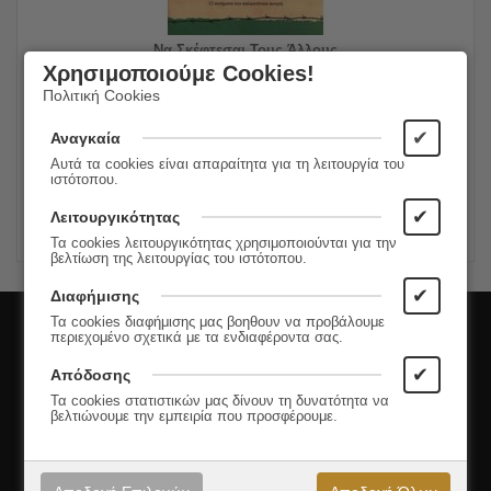
... Να Σκέφτεσαι Τους Άλλους ...
Χρησιμοποιούμε Cookies!
Πολιτική Cookies
10.20
€
Συγγραφέας:
Mahmoud Darwish
8.16
€
Εκδόσεις:
Νήσος
✔
Αναγκαία
Αυτά τα cookies είναι απαραίτητα για τη λειτουργία του
ιστότοπου.
ΠΡΟΣΘΗΚΗ ΣΤΟ ΚΑΛΑΘΙ
✔
Λειτουργικότητας
Τα cookies λειτουργικότητας χρησιμοποιούνται για την
βελτίωση της λειτουργίας του ιστότοπου.
✔
Διαφήμισης
Εγγραφή στο Newsletter
Τα cookies διαφήμισης μας βοηθουν να προβάλουμε
περιεχομένο σχετικά με τα ενδιαφέροντα σας.
✔
Απόδοσης
Μάθετε πρώτοι τις νέες κυκλοφορίες και τις
Τα cookies στατιστικών μας δίνουν τη δυνατότητα να
προσφορές μας!
βελτιώνουμε την εμπειρία που προσφέρουμε.
Εγγραφή