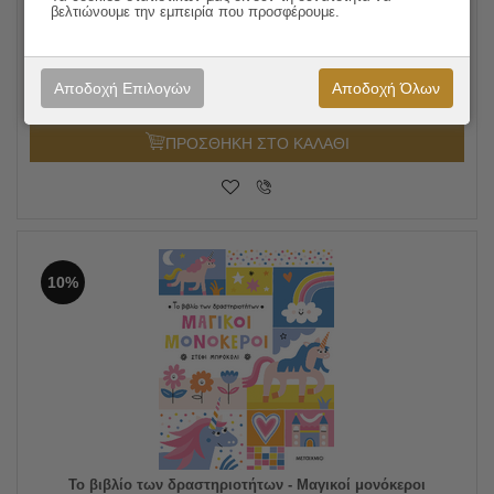
Είμαι 4 και μαθαίνω να συγκεντρώνομαι
βελτιώνουμε την εμπειρία που προσφέρουμε.
9.90
€
Συγγραφέας:
Κατερίνα Χριστόγερου
8.91
€
Εκδόσεις:
Μεταίχμιο
Αποδοχή Επιλογών
Αποδοχή Όλων
ΠΡΟΣΘΗΚΗ ΣΤΟ ΚΑΛΑΘΙ
10%
Το βιβλίο των δραστηριοτήτων - Μαγικοί μονόκεροι