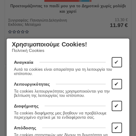
Προετοιμάζοντας το παιδί μου για το Δημοτικό χωρίς μολύβι
και χαρτί
13.30
€
Συγγραφέας:
Παναγιώτα Δεληγιάννη
11.97
€
Εκδόσεις:
Μεταίχμιο
Χρησιμοποιούμε Cookies!
ΠΡΟΣΘΗΚΗ ΣΤΟ ΚΑΛΑΘΙ
Πολιτική Cookies
✔
Αναγκαία
Αυτά τα cookies είναι απαραίτητα για τη λειτουργία του
ιστότοπου.
10%
✔
Λειτουργικότητας
Τα cookies λειτουργικότητας χρησιμοποιούνται για την
βελτίωση της λειτουργίας του ιστότοπου.
✔
Διαφήμισης
Τα cookies διαφήμισης μας βοηθουν να προβάλουμε
περιεχομένο σχετικά με τα ενδιαφέροντα σας.
✔
Απόδοσης
Τα cookies στατιστικών μας δίνουν τη δυνατότητα να