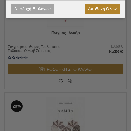
Αποδοχή Επιλογών
Αποδοχή Όλων
Πνιγμός. Ανκόρ
10.60
€
Συγγραφέας:
Θωμάς Τσαλαπάτης
8.48
€
Εκδόσεις:
Ο Μωβ Σκίουρος
ΠΡΟΣΘΗΚΗ ΣΤΟ ΚΑΛΑΘΙ
20%