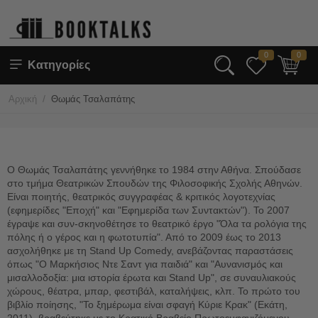
0
0
Κατηγορίες
/
Αρχική
Θωμάς Τσαλαπάτης
Ο Θωμάς Τσαλαπάτης γεννήθηκε το 1984 στην Αθήνα. Σπούδασε
στο τμήμα Θεατρικών Σπουδών της Φιλοσοφικής Σχολής Αθηνών.
Είναι ποιητής, θεατρικός συγγραφέας & κριτικός λογοτεχνίας
(εφημερίδες "Εποχή" και "Εφημερίδα των Συντακτών"). Το 2007
έγραψε και συν-σκηνοθέτησε το θεατρικό έργο "Όλα τα ρολόγια της
πόλης ή ο γέρος και η φωτοτυπία". Από το 2009 έως το 2013
ασχολήθηκε με τη Stand Up Comedy, ανεβάζοντας παραστάσεις
όπως "Ο Μαρκήσιος Ντε Σαντ για παιδιά" και "Αυνανισμός και
μισαλλοδοξία: μια ιστορία έρωτα και Stand Up", σε συναυλιακούς
χώρους, θέατρα, μπαρ, φεστιβάλ, καταλήψεις, κλπ. Το πρώτο του
βιβλίο ποίησης, "Το ξημέρωμα είναι σφαγή Κύριε Κρακ" (Εκάτη,
2011), βραβεύτηκε με το Κρατικό Βραβείο Πρωτοεμφανιζόμενου