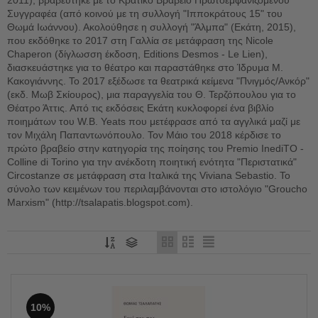
Συγγραφέα (από κοινού με τη συλλογή "Ιπποκράτους 15" του
Θωμά Ιωάννου). Ακολούθησε η συλλογή "Άλμπα" (Εκάτη, 2015),
που εκδόθηκε το 2017 στη Γαλλία σε μετάφραση της Nicole
Chaperon (δίγλωσση έκδοση, Editions Desmos - Le Lien),
διασκευάστηκε για το θέατρο και παραστάθηκε στο Ίδρυμα Μ.
Κακογιάννης. Το 2017 εξέδωσε τα θεατρικά κείμενα "Πνιγμός/Ανκόρ"
(εκδ. Μωβ Σκίουρος), μια παραγγελία του Θ. Τερζόπουλου για το
Θέατρο Άττις. Από τις εκδόσεις Εκάτη κυκλοφορεί ένα βιβλίο
ποιημάτων του W.B. Yeats που μετέφρασε από τα αγγλικά μαζί με
τον Μιχάλη Παπαντωνόπουλο. Τον Μάιο του 2018 κέρδισε το
πρώτο βραβείο στην κατηγορία της ποίησης του Premio InediTO -
Colline di Torino για την ανέκδοτη ποιητική ενότητα "Περιστατικά"
Circostanze σε μετάφραση στα Ιταλικά της Viviana Sebastio. Το
σύνολο των κειμένων του περιλαμβάνονται στο ιστολόγιο "Groucho
Marxism" (http://tsalapatis.blogspot.com).
10%