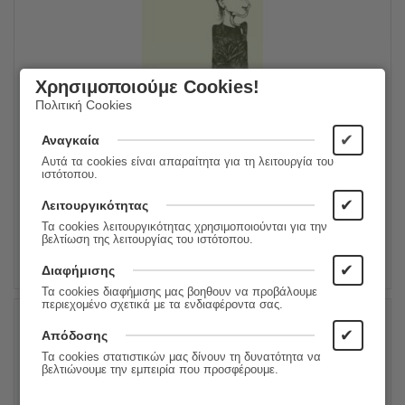
Χρησιμοποιούμε Cookies!
Πολιτική Cookies
Γεωγραφίες Των Φριτς Και Των Λανγκ
✔
Αναγκαία
10.00
€
Συγγραφέας:
Θωμάς Τσαλαπάτης
Αυτά τα cookies είναι απαραίτητα για τη λειτουργία του
8.00
€
Εκδόσεις:
Εκάτη
ιστότοπου.
✔
Λειτουργικότητας
ΠΡΟΣΘΗΚΗ ΣΤΟ ΚΑΛΑΘΙ
Τα cookies λειτουργικότητας χρησιμοποιούνται για την
βελτίωση της λειτουργίας του ιστότοπου.
✔
Διαφήμισης
Τα cookies διαφήμισης μας βοηθουν να προβάλουμε
περιεχομένο σχετικά με τα ενδιαφέροντα σας.
✔
Απόδοσης
20%
Τα cookies στατιστικών μας δίνουν τη δυνατότητα να
βελτιώνουμε την εμπειρία που προσφέρουμε.