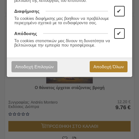
βελτίωση της λειτουργίας του ιστότοπου.
✔
Διαφήμισης
Τα cookies διαφήμισης μας βοηθουν να προβάλουμε
περιεχομένο σχετικά με τα ενδιαφέροντα σας.
20%
✔
Απόδοσης
Τα cookies στατιστικών μας δίνουν τη δυνατότητα να
βελτιώνουμε την εμπειρία που προσφέρουμε.
Αποδοχή Επιλογών
Αποδοχή Όλων
Ο θάνατος έρχεται στάζοντας βροχή
12.20
€
Συγγραφέας:
Andrés Montero
9.76
€
Εκδόσεις:
Διόπτρα
ΠΡΟΣΘΗΚΗ ΣΤΟ ΚΑΛΑΘΙ